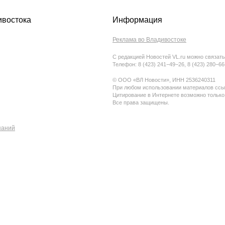
ивостока
Информация
Реклама во Владивостоке
С редакцией Новостей VL.ru можно связать
Телефон: 8 (423) 241−49−26, 8 (423) 280−6
© ООО «ВЛ Новости», ИНН 2536240311
При любом использовании материалов ссыл
Цитирование в Интернете возможно только
Все права защищены.
паний