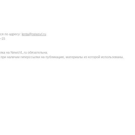
ся по адресу:
lenta@newsvl.ru
6−15
ка на NewsVL.ru обязательна.
 при наличии гиперссылки на публикацию, материалы из которой использованы.