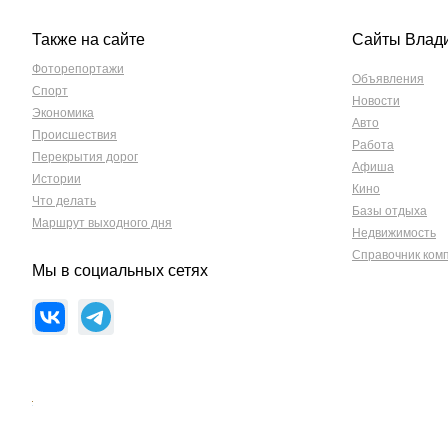
Также на сайте
Сайты Влад
Фоторепортажи
Объявления
Спорт
Новости
Экономика
Авто
Происшествия
Работа
Перекрытия дорог
Афиша
Истории
Кино
Что делать
Базы отдыха
Маршрут выходного дня
Недвижимость
Справочник ком
Мы в социальных сетях