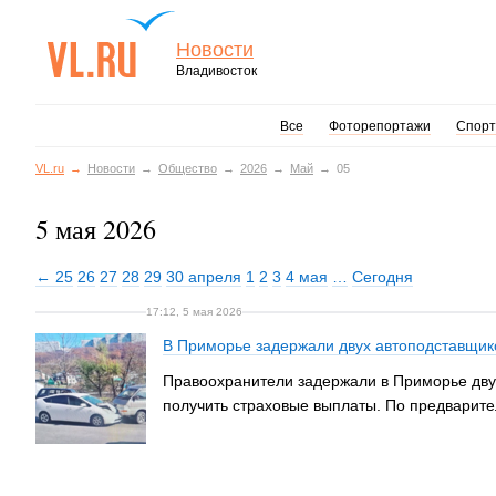
Новости
Владивосток
Все
Фоторепортажи
Спорт
VL.ru
Новости
Общество
2026
Май
05
5 мая 2026
← 25
26
27
28
29
30 апреля
1
2
3
4 мая
…
Сегодня
17:12, 5 мая 2026
В Приморье задержали двух автоподставщико
Правоохранители задержали в Приморье двух
получить страховые выплаты. По предварите