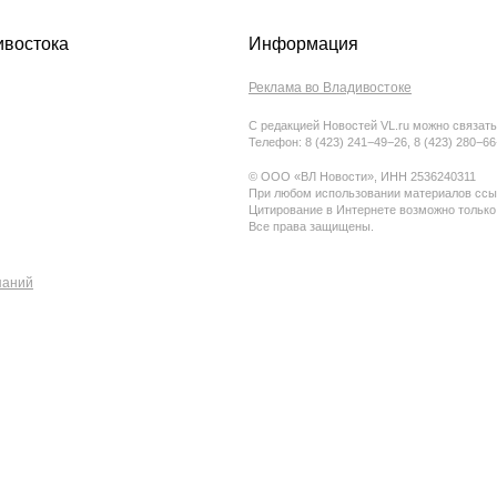
ивостока
Информация
Реклама во Владивостоке
С редакцией Новостей VL.ru можно связать
Телефон: 8 (423) 241−49−26, 8 (423) 280−6
© ООО «ВЛ Новости», ИНН 2536240311
При любом использовании материалов ссыл
Цитирование в Интернете возможно только
Все права защищены.
паний