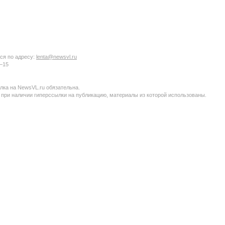
ся по адресу:
lenta@newsvl.ru
6−15
ка на NewsVL.ru обязательна.
 при наличии гиперссылки на публикацию, материалы из которой использованы.