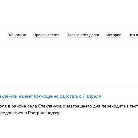
Экономика
Происшествия
Перекрытия дорог
Истории
Что 
еклянухи начнёт полноценно работать с 7 апреля
роля в районе села Стеклянуха с завтрашнего дня переходит из т
ередаваться в Ространснадзор.