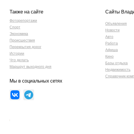
Также на сайте
Сайты Влад
Фоторепортажи
Объявления
Спорт
Новости
Экономика
Авто
Происшествия
Работа
Перекрытия дорог
Афиша
Истории
Кино
Что делать
Базы отдыха
Маршрут выходного дня
Недвижимость
Справочник ком
Мы в социальных сетях