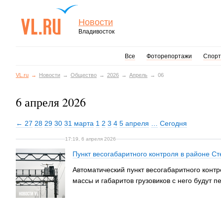
Новости
Владивосток
Все
Фоторепортажи
Спорт
VL.ru
Новости
Общество
2026
Апрель
06
6 апреля 2026
← 27
28
29
30
31 марта
1
2
3
4
5 апреля
…
Сегодня
17:19, 6 апреля 2026
Пункт весогабаритного контроля в районе Ст
Автоматический пункт весогабаритного конт
массы и габаритов грузовиков с него будут п