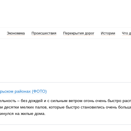
Экономика
Происшествия
Перекрытия дорог
Истории
Что 
брьском районах (ФОТО)
ельность – без дождей и с сильным ветром огонь очень быстро ра
и десятки мелких палов, которые быстро становились очень больш
кинулся на жилые дома.