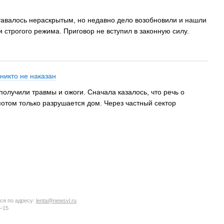
ставалось нераскрытым, но недавно дело возобновили и нашли
строгого режима. Приговор не вступил в законную силу.
никто не наказан
получили травмы и ожоги. Сначала казалось, что речь о
потом только разрушается дом. Через частный сектор
ся по адресу:
lenta@newsvl.ru
6−15