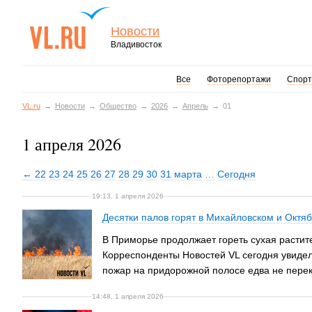
Новости
Владивосток
Все
Фоторепортажи
Спорт
VL.ru
Новости
Общество
2026
Апрель
01
1 апреля 2026
← 22
23
24
25
26
27
28
29
30
31 марта
…
Сегодня
19:13, 1 апреля 2026
Десятки палов горят в Михайловском и Октя
В Приморье продолжает гореть сухая растит
Корреспонденты Новостей VL сегодня увидел
пожар на придорожной полосе едва не пере
14:48, 1 апреля 2026