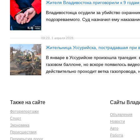
Жителя Владивостока приговорили к 9 годам 
Владивостокца осудили за убийство охранни
подозреваемого. Суд назначил ему наказание
09:23, 1 апреля 2026
Жительница Уссурийска, пострадавшая при вз
В январе в Уссурийске произошла трагедия: в
газовом баллоне, но вскоре появилось видео
действительно проходит ветка газопровода,
Также на сайте
Сайты Влад
Фоторепортажи
Объявления
Спорт
Новости
Экономика
Авто
Происшествия
Работа
Перекрытия дорог