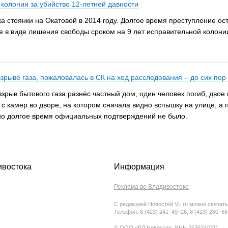
колонии за убийство 12-летней давности
ка стоянки на Окатовой в 2014 году. Долгое время преступление о
 в виде лишения свободы сроком на 9 лет исправительной колонии 
рыве газа, пожаловалась в СК на ход расследования – до сих пор 
зрыв бытового газа разнёс частный дом, один человек погиб, двое 
 с камер во дворе, на котором сначала видно вспышку на улице, а 
 но долгое время официальных подтверждений не было.
ивостока
Информация
Реклама во Владивостоке
С редакцией Новостей VL.ru можно связать
Телефон: 8 (423) 241−49−26, 8 (423) 280−6
© ООО «ВЛ Новости», ИНН 2536240311