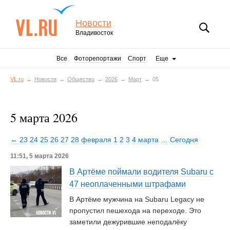
Новости
Владивосток
Все
Фоторепортажи
Спорт
Еще
VL.ru
Новости
Общество
2026
Март
05
5 марта 2026
← 23
24
25
26
27
28 февраля
1
2
3
4 марта
…
Сегодня
11:51, 5 марта 2026
В Артёме поймали водителя Subaru с
47 неоплаченными штрафами
В Артёме мужчина на Subaru Legacy не
пропустил пешехода на переходе. Это
заметили дежурившие неподалёку