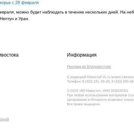
морье с 28 февраля
евраля, можно будет наблюдать в течение нескольких дней. На неб
Нептун и Уран.
ивостока
Информация
Реклама во Владивостоке
С редакцией Новостей VL.ru можно связать
Телефон: 8 (423) 241−49−26, 8 (423) 280−6
© ООО «ВЛ Новости», ИНН 2536240311
При любом использовании материалов ссыл
Цитирование в Интернете возможно только
Все права защищены.
паний