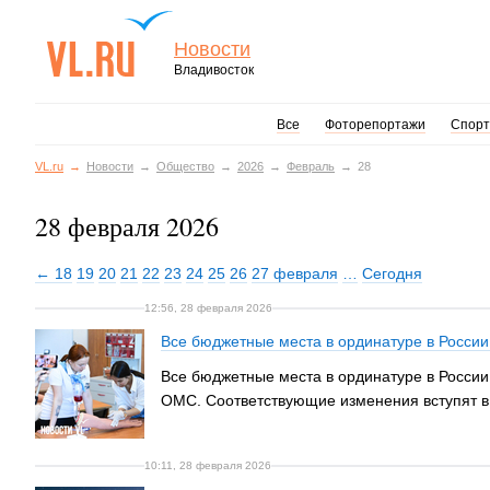
Новости
Владивосток
Все
Фоторепортажи
Спорт
VL.ru
Новости
Общество
2026
Февраль
28
28 февраля 2026
← 18
19
20
21
22
23
24
25
26
27 февраля
…
Сегодня
12:56, 28 февраля 2026
Все бюджетные места в ординатуре в России
Все бюджетные места в ординатуре в России 
ОМС. Соответствующие изменения вступят в 
10:11, 28 февраля 2026