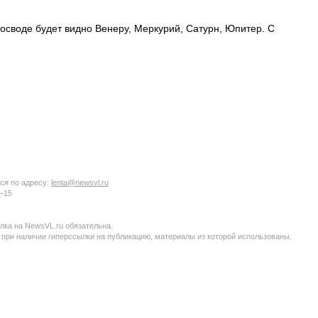
осводе будет видно Венеру, Меркурий, Сатурн, Юпитер. С
ся по адресу:
lenta@newsvl.ru
6−15
ка на NewsVL.ru обязательна.
 при наличии гиперссылки на публикацию, материалы из которой использованы.