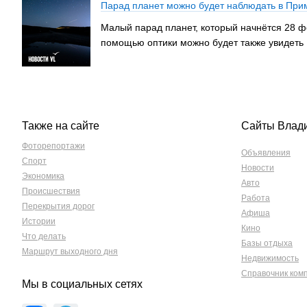
Парад планет можно будет наблюдать в При
Малый парад планет, который начнётся 28 ф
помощью оптики можно будет также увидеть 
Также на сайте
Сайты Влад
Фоторепортажи
Объявления
Спорт
Новости
Экономика
Авто
Происшествия
Работа
Перекрытия дорог
Афиша
Истории
Кино
Что делать
Базы отдыха
Маршрут выходного дня
Недвижимость
Справочник ком
Мы в социальных сетях