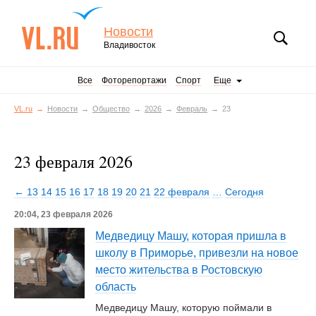
Новости
Владивосток
Все
Фоторепортажи
Спорт
Еще
VL.ru
Новости
Общество
2026
Февраль
23
23 февраля 2026
← 13
14
15
16
17
18
19
20
21
22 февраля
…
Сегодня
20:04, 23 февраля 2026
Медведицу Машу, которая пришла в
школу в Приморье, привезли на новое
место жительства в Ростовскую
область
Медведицу Машу, которую поймали в