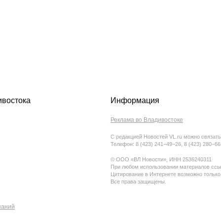
ивостока
Информация
Реклама во Владивостоке
С редакцией Новостей VL.ru можно связать
Телефон: 8 (423) 241−49−26, 8 (423) 280−6
© ООО «ВЛ Новости», ИНН 2536240311
При любом использовании материалов ссыл
Цитирование в Интернете возможно только
Все права защищены.
паний