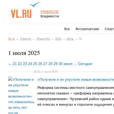
Новости
Владивосток
Все
Фоторепортажи
Спорт
VL.ru
Новости
Общество
2025
Июль
01
1 июля 2025
← 21
22
23
24
25
26
27
28
29
30 июня
…
Сегодня
18:23, 1 июля 2025
«Получили и не упустили новые возможности»
Реформа системы местного самоуправления 
непонятно сказано – «реформа направлена 
самоуправления». Чугуевский район одним из
её плюсах и минусах и спросили ощущения 