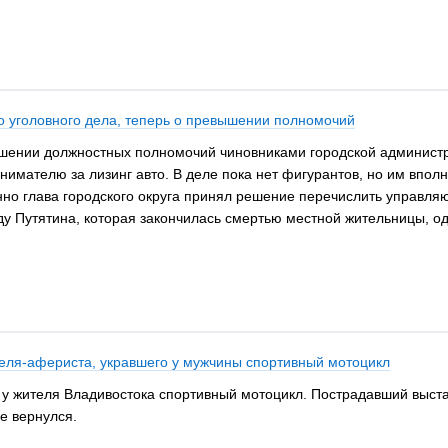
о уголовного дела, теперь о превышении полномочий
шении должностных полномочий чиновниками городской администра
имателю за лизинг авто. В деле пока нет фигурантов, но им впол
менно глава городского округа принял решение перечислить управл
у Путятина, которая закончилась смертью местной жительницы, од
еля-афериста, укравшего у мужчины спортивный мотоцикл
 у жителя Владивостока спортивный мотоцикл. Пострадавший выст
е вернулся.