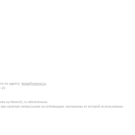
ся по адресу:
lenta@newsvl.ru
6−15
ка на NewsVL.ru обязательна.
 при наличии гиперссылки на публикацию, материалы из которой использованы.