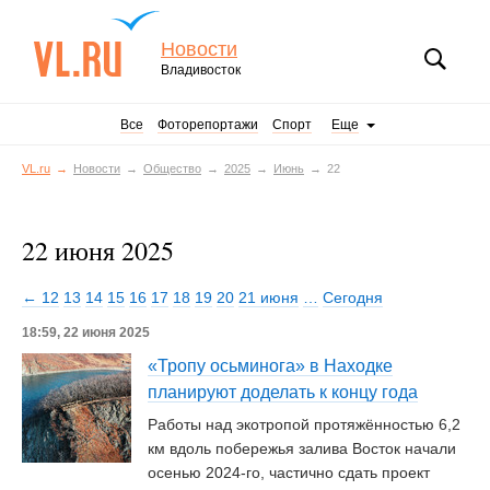
Новости
Владивосток
Все
Фоторепортажи
Спорт
Еще
VL.ru
Новости
Общество
2025
Июнь
22
22 июня 2025
← 12
13
14
15
16
17
18
19
20
21 июня
…
Сегодня
18:59, 22 июня 2025
«Тропу осьминога» в Находке
планируют доделать к концу года
Работы над экотропой протяжённостью 6,2
км вдоль побережья залива Восток начали
осенью 2024-го, частично сдать проект