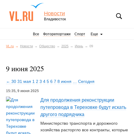
Новости
Владивосток
Все
Фоторепортажи
Спорт
Еще
VL.ru
Новости
Общество
2025
Июнь
09
9 июня 2025
← 30
31 мая
1
2
3
4
5
6
7
8 июня
…
Сегодня
15:35, 9 июня 2025
Для продолжения реконструкции
путепровода в Тереховке будут искать
другого подрядчика
Министерство транспорта и дорожного
хозяйства расторгло все контракты, которые