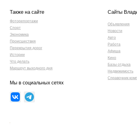
Также на сайте
Сайты Влад
Фоторепортажи
Объявления
Спорт
Новости
Экономика
Авто
Происшествия
Работа
Перекрытия дорог
Афиша
Истории
Кино
Что делать
Базы отдыха
Маршрут выходного дня
Недвижимость
Справочник ком
Мы в социальных сетях