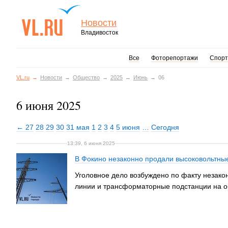
Новости
Владивосток
Все
Фоторепортажи
Спорт
VL.ru
Новости
Общество
2025
Июнь
06
6 июня 2025
← 27
28
29
30
31 мая
1
2
3
4
5 июня
…
Сегодня
13:39, 6 июня 2025
В Фокино незаконно продали высоковольтны
Уголовное дело возбуждено по факту незако
линии и трансформаторные подстанции на о