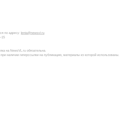
ся по адресу:
lenta@newsvl.ru
6−15
ка на NewsVL.ru обязательна.
 при наличии гиперссылки на публикацию, материалы из которой использованы.