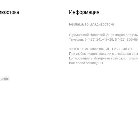
ивостока
Информация
Реклама во Владивостоке
С редакцией Новостей VL.ru можно связать
Телефон: 8 (423) 241−49−26, 8 (423) 280−6
© ООО «ВЛ Новости», ИНН 2536240311
При любом использовании материалов ссыл
Цитирование в Интернете возможно только
Все права защищены.
паний