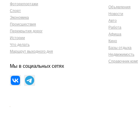
Фоторепортажи
Объявления
Спорт
Новости
Экономика
Авто
Происшествия
Работа
Перекрытия дорог
Афиша
Истории
Кино
Что делать
Базы отдыха
Маршрут выходного дня
Недвижимость
Справочник ком
Мы в социальных сетях