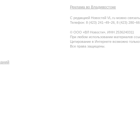
Реклама во Владивостоке
С редакцией Новостей VL.ru можно связать
Телефон: 8 (423) 241−49−26, 8 (423) 280−6
© ООО «ВЛ Новости», ИНН 2536240311
При любом использовании материалов ссыл
Цитирование в Интернете возможно только
Все права защищены.
паний