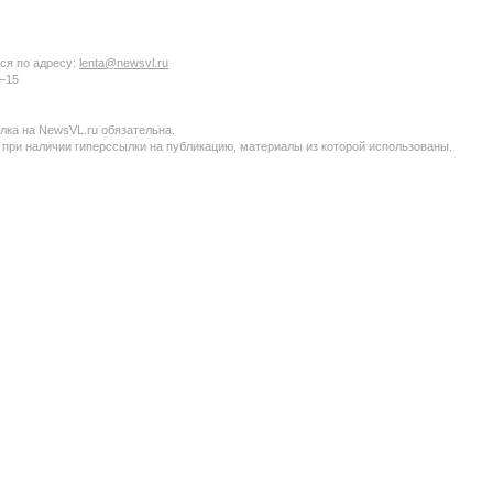
ся по адресу:
lenta@newsvl.ru
6−15
ка на NewsVL.ru обязательна.
 при наличии гиперссылки на публикацию, материалы из которой использованы.