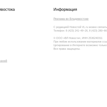
ивостока
Информация
Реклама во Владивостоке
С редакцией Новостей VL.ru можно связать
Телефон: 8 (423) 241−49−26, 8 (423) 280−6
© ООО «ВЛ Новости», ИНН 2536240311
При любом использовании материалов ссыл
Цитирование в Интернете возможно только
Все права защищены.
паний