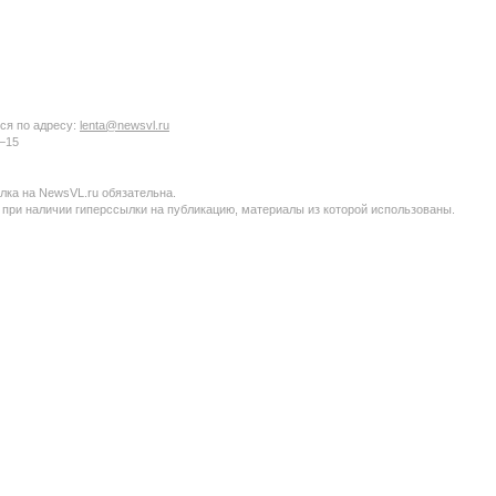
ся по адресу:
lenta@newsvl.ru
6−15
ка на NewsVL.ru обязательна.
 при наличии гиперссылки на публикацию, материалы из которой использованы.