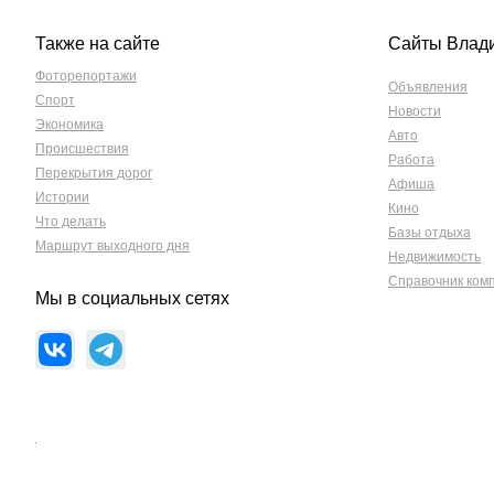
Также на сайте
Сайты Влад
Фоторепортажи
Объявления
Спорт
Новости
Экономика
Авто
Происшествия
Работа
Перекрытия дорог
Афиша
Истории
Кино
Что делать
Базы отдыха
Маршрут выходного дня
Недвижимость
Справочник ком
Мы в социальных сетях