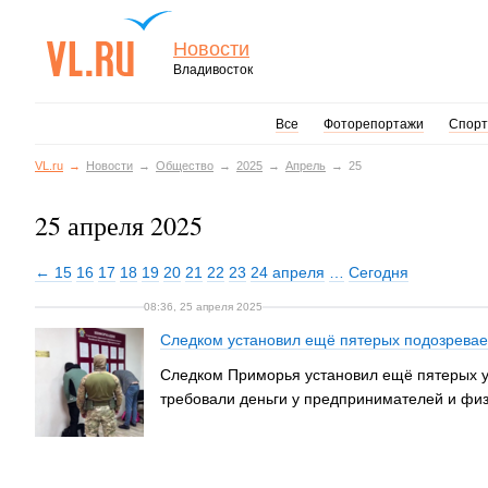
Новости
Владивосток
Все
Фоторепортажи
Спорт
VL.ru
Новости
Общество
2025
Апрель
25
25 апреля 2025
← 15
16
17
18
19
20
21
22
23
24 апреля
…
Сегодня
08:36, 25 апреля 2025
Следком установил ещё пятерых подозревае
Следком Приморья установил ещё пятерых уч
требовали деньги у предпринимателей и физ