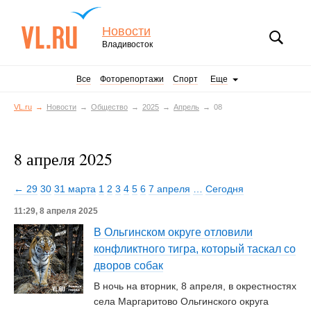
Новости
Владивосток
Все
Фоторепортажи
Спорт
Еще
VL.ru
Новости
Общество
2025
Апрель
08
8 апреля 2025
← 29
30
31 марта
1
2
3
4
5
6
7 апреля
…
Сегодня
11:29, 8 апреля 2025
В Ольгинском округе отловили
конфликтного тигра, который таскал со
дворов собак
В ночь на вторник, 8 апреля, в окрестностях
села Маргаритово Ольгинского округа