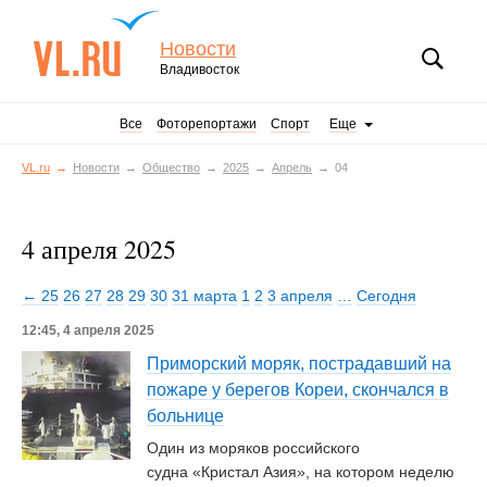
Новости
Владивосток
Все
Фоторепортажи
Спорт
Еще
VL.ru
Новости
Общество
2025
Апрель
04
4 апреля 2025
← 25
26
27
28
29
30
31 марта
1
2
3 апреля
…
Сегодня
12:45, 4 апреля 2025
Приморский моряк, пострадавший на
пожаре у берегов Кореи, скончался в
больнице
Один из моряков российского
судна «Кристал Азия», на котором неделю