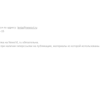
ся по адресу:
lenta@newsvl.ru
6−15
ка на NewsVL.ru обязательна.
 при наличии гиперссылки на публикацию, материалы из которой использованы.