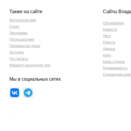
Также на сайте
Сайты Влад
Фоторепортажи
Объявления
Спорт
Новости
Экономика
Авто
Происшествия
Работа
Перекрытия дорог
Афиша
Истории
Кино
Что делать
Базы отдыха
Маршрут выходного дня
Недвижимость
Справочник ком
Мы в социальных сетях