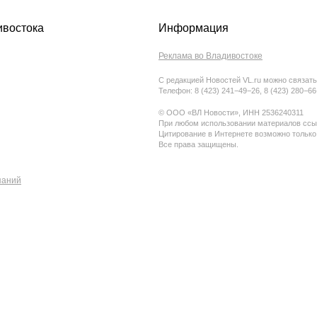
ивостока
Информация
Реклама во Владивостоке
С редакцией Новостей VL.ru можно связать
Телефон: 8 (423) 241−49−26, 8 (423) 280−6
© ООО «ВЛ Новости», ИНН 2536240311
При любом использовании материалов ссыл
Цитирование в Интернете возможно только
Все права защищены.
паний