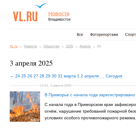
Новости
Владивосток
Все
Фоторепортажи
Спорт
VL.ru
Новости
Общество
2025
Апрель
03
3 апреля 2025
← 24
25
26
27
28
29
30
31 марта
1
2 апреля
…
Сегодня
13:41, 3 апреля 2025
В Приморье с начала года зарегистрирован
С начала года в Приморском крае зафиксир
огнём, нарушение требований пожарной безо
условиях особого противопожарного режима