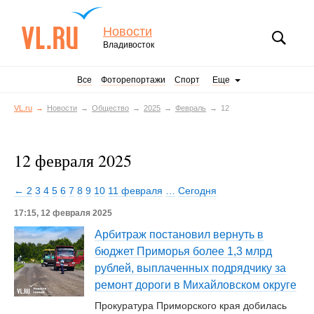
Новости
Владивосток
Все
Фоторепортажи
Спорт
Еще
VL.ru
Новости
Общество
2025
Февраль
12
12 февраля 2025
← 2
3
4
5
6
7
8
9
10
11 февраля
…
Сегодня
17:15, 12 февраля 2025
Арбитраж постановил вернуть в
бюджет Приморья более 1,3 млрд
рублей, выплаченных подрядчику за
ремонт дороги в Михайловском округе
Прокуратура Приморского края добилась