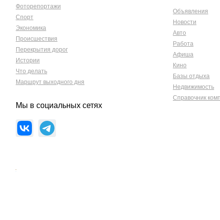
Фоторепортажи
Объявления
Спорт
Новости
Экономика
Авто
Происшествия
Работа
Перекрытия дорог
Афиша
Истории
Кино
Что делать
Базы отдыха
Маршрут выходного дня
Недвижимость
Справочник ком
Мы в социальных сетях