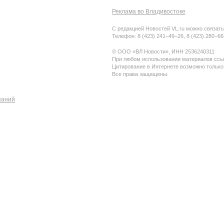
Реклама во Владивостоке
С редакцией Новостей VL.ru можно связать
Телефон: 8 (423) 241−49−26, 8 (423) 280−6
© ООО «ВЛ Новости», ИНН 2536240311
При любом использовании материалов ссыл
Цитирование в Интернете возможно только
Все права защищены.
паний