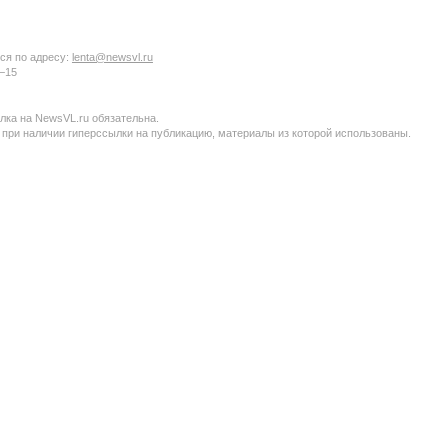
ся по адресу:
lenta@newsvl.ru
6−15
ка на NewsVL.ru обязательна.
 при наличии гиперссылки на публикацию, материалы из которой использованы.