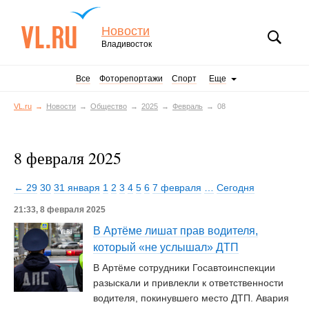
Новости
Владивосток
Все
Фоторепортажи
Спорт
Еще
VL.ru
Новости
Общество
2025
Февраль
08
8 февраля 2025
← 29
30
31 января
1
2
3
4
5
6
7 февраля
…
Сегодня
21:33, 8 февраля 2025
В Артёме лишат прав водителя,
который «не услышал» ДТП
В Артёме сотрудники Госавтоинспекции
разыскали и привлекли к ответственности
водителя, покинувшего место ДТП. Авария