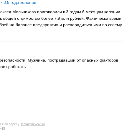
 3,5 года колонии
ксея Мельникова приговорили к 3 годам 6 месяцам колонии
ок общей стоимостью более 7,9 млн рублей. Фактически время
ублей на балансе предприятия и распорядиться ими по своему
 безопасности. Мужчина, пострадавший от опасных факторов
ает работать.
ся по адресу:
lenta@newsvl.ru
6−15