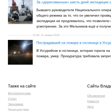
За «дорисованные» шесть дней экспедиции 
Бывшего руководителя Национального опера
общего режима за то, что он увеличил пров
экспедиции не продлевалось, что позволило
усмотрению. За это Мельников ещё и получил
10:46, 31 января 2025
Пострадавший на пожаре в гостинице в Уссу
В Уссурийске в гостинице, которая горела 
пожара, умер. Прокуратура требовала запрет
Также на сайте
Сайты Влад
Фоторепортажи
Объявления
Спорт
Новости
Экономика
Авто
Происшествия