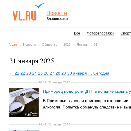
Новости
Владивосток
Все
Фоторепортажи
Спорт
VL.ru
Новости
Общество
2025
Январь
31
31 января 2025
← 21
22
23
24
25
26
27
28
29
30 января
…
Сегодня
20:12, 31 января 2025
Приморец подстроил ДТП в попытке скрыть у
В Приморье вынесли приговор в отношении г
алкоголя. Попытка обмануть следствие и вы
19:41, 31 января 2025