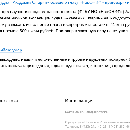
судна «Академик Опарин» бывшего главу «НацОНИФ» приговорили к
тора научно-исследовательского флота (ФГБУ НО «НацОНИФ») Але
едение научной экспедиции судна «Академик Опарин» на 6 судосут
 ему завысить исполнение плана госпрограммы, оставить 41 млн р
 премию 500 тысяч рублей. Приговор в законную силу не вступил.
рийске умер
на выходных, нашли многочисленные и грубые нарушения пожарной
ить эксплуатацию здания, однако суд отказал, и гостиница продолж
ивостока
Информация
Реклама во Владивостоке
С редакцией Новостей VL.ru можно связать
Телефон: 8 (423) 241−49−26, 8 (423) 280−6