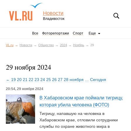
Новости
Владивосток
Все
Фоторепортажи
Спорт
Еще
VL.ru
Новости
Общество
2024
Ноябрь
29
29 ноября 2024
← 19
20
21
22
23
24
25
26
27
28 ноября
…
Сегодня
20:54, 29 ноября 2024
В Хабаровском крае поймали тигрицу,
которая убила человека (ФОТО)
Тигрицу, напавшую на человека в
Хабаровском крае, отловили сотрудники
службы по охране животного мира в