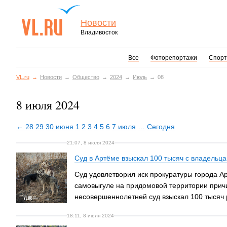
Новости
Владивосток
Все
Фоторепортажи
Спорт
VL.ru
Новости
Общество
2024
Июль
08
8 июля 2024
← 28
29
30 июня
1
2
3
4
5
6
7 июля
…
Сегодня
21:07, 8 июля 2024
Суд в Артёме взыскал 100 тысяч с владельца
Суд удовлетворил иск прокуратуры города А
самовыгуле на придомовой территории причи
несовершеннолетней суд взыскал 100 тысяч 
18:11, 8 июля 2024