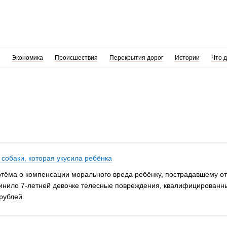
Экономика
Происшествия
Перекрытия дорог
Истории
Что 
 собаки, которая укусила ребёнка
ртёма о компенсации морального вреда ребёнку, пострадавшему от
нило 7-летней девочке телесные повреждения, квалифицированные
рублей.