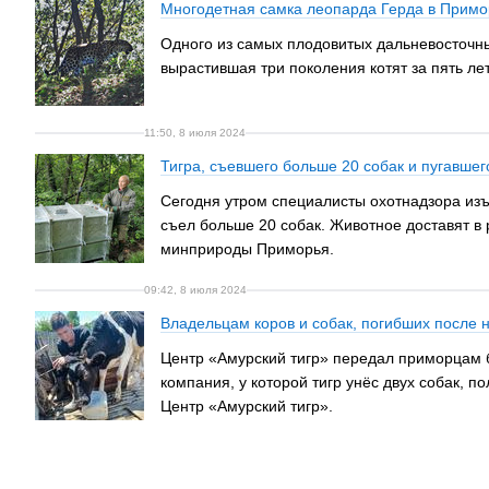
Многодетная самка леопарда Герда в Примо
Одного из самых плодовитых дальневосточн
вырастившая три поколения котят за пять ле
11:50, 8 июля 2024
Тигра, съевшего больше 20 собак и пугавшег
Сегодня утром специалисты охотнадзора изъя
съел больше 20 собак. Животное доставят в
минприроды Приморья.
09:42, 8 июля 2024
Владельцам коров и собак, погибших после н
Центр «Амурский тигр» передал приморцам бы
компания, у которой тигр унёс двух собак,
Центр «Амурский тигр».