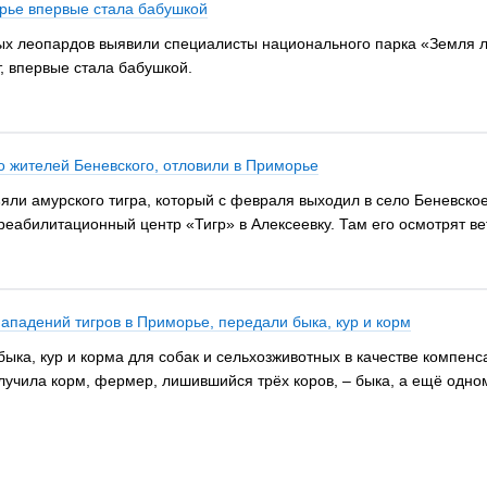
рье впервые стала бабушкой
ых леопардов выявили специалисты национального парка «Земля л
т, впервые стала бабушкой.
о жителей Беневского, отловили в Приморье
ли амурского тигра, который с февраля выходил в село Беневское
 реабилитационный центр «Тигр» в Алексеевку. Там его осмотрят в
ападений тигров в Приморье, передали быка, кур и корм
ка, кур и корма для собак и сельхозживотных в качестве компенс
 получила корм, фермер, лишившийся трёх коров, – быка, а ещё од