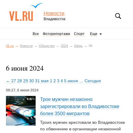
Новости
Владивосток
Все
Фоторепортажи
Спорт
Еще
VL.ru
Новости
Общество
2024
Июнь
06
6 июня 2024
← 27
28
29
30
31 мая
1
2
3
4
5 июня
…
Сегодня
08:27, 6 июня 2024
Трое мужчин незаконно
зарегистрировали во Владивостоке
более 3500 мигрантов
Троих мужчин арестовали во Владивостоке
по обвинению в организации незаконной