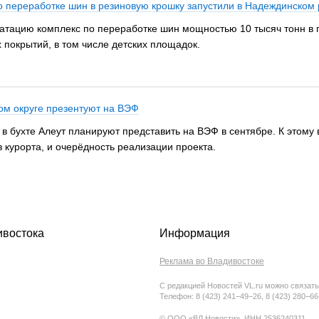
о переработке шин в резиновую крошку запустили в Надеждинском
атацию комплекс по переработке шин мощностью 10 тысяч тонн в 
 покрытий, в том числе детских площадок.
ом округе презентуют на ВЭФ
 в бухте Алеут планируют представить на ВЭФ в сентябре. К этом
в курорта, и очерёдность реализации проекта.
ивостока
Информация
Реклама во Владивостоке
С редакцией Новостей VL.ru можно связать
Телефон: 8 (423) 241−49−26, 8 (423) 280−6
© ООО «ВЛ Новости», ИНН 2536240311