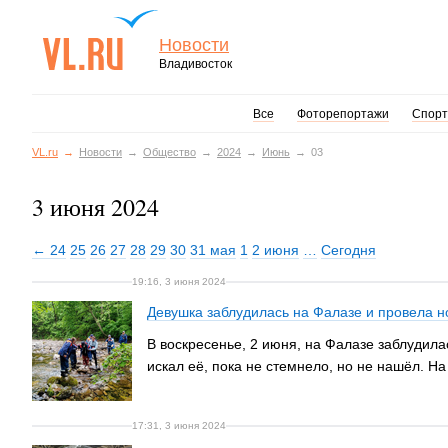
Новости
Владивосток
Все
Фоторепортажи
Спорт
VL.ru
Новости
Общество
2024
Июнь
03
3 июня 2024
← 24
25
26
27
28
29
30
31 мая
1
2 июня
…
Сегодня
19:16, 3 июня 2024
Девушка заблудилась на Фалазе и провела но
В воскресенье, 2 июня, на Фалазе заблудилас
искал её, пока не стемнело, но не нашёл. 
17:31, 3 июня 2024