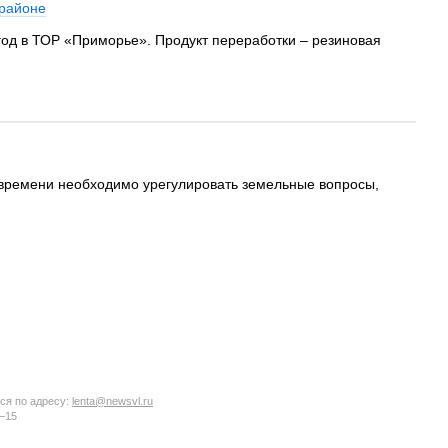
 районе
год в ТОР «Приморье». Продукт переработки – резиновая
у времени необходимо урегулировать земельные вопросы,
ся по адресу:
lenta@newsvl.ru
6−15