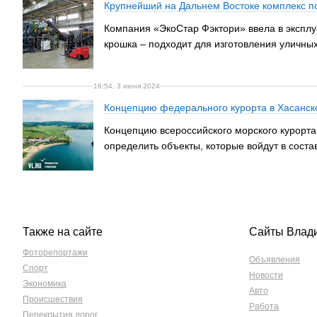
Крупнейший на Дальнем Востоке комплекс п
Компания «ЭкоСтар Фэктори» ввела в эксплу
крошка – подходит для изготовления уличных
16:54, 3 июня 2024
Концепцию федерального курорта в Хасанск
Концепцию всероссийского морского курорта
определить объекты, которые войдут в соста
Также на сайте
Сайты Влад
Фоторепортажи
Объявления
Спорт
Новости
Экономика
Авто
Происшествия
Работа
Перекрытия дорог