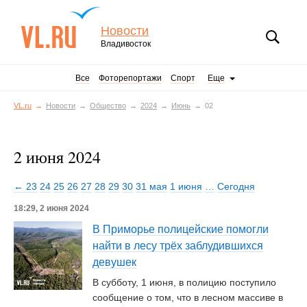
Новости
Владивосток
Все
Фоторепортажи
Спорт
Еще
VL.ru
Новости
Общество
2024
Июнь
02
2 июня 2024
← 23
24
25
26
27
28
29
30
31 мая
1 июня
…
Сегодня
18:29, 2 июня 2024
В Приморье полицейские помогли
найти в лесу трёх заблудившихся
девушек
В субботу, 1 июня, в полицию поступило
сообщение о том, что в лесном массиве в