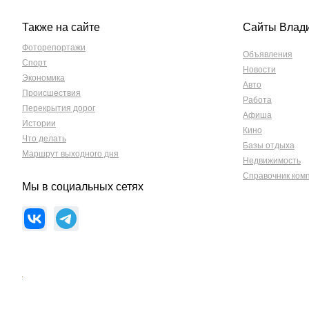
Также на сайте
Сайты Влад
Фоторепортажи
Объявления
Спорт
Новости
Экономика
Авто
Происшествия
Работа
Перекрытия дорог
Афиша
Истории
Кино
Что делать
Базы отдыха
Маршрут выходного дня
Недвижимость
Справочник ком
Мы в социальных сетях