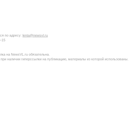
ся по адресу:
lenta@newsvl.ru
6−15
ка на NewsVL.ru обязательна.
 при наличии гиперссылки на публикацию, материалы из которой использованы.