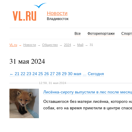
Новости
Владивосток
Все
Фоторепортажи
Спорт
VL.ru
Новости
Общество
2024
Май
31
31 мая 2024
← 21
22
23
24
25
26
27
28
29
30 мая
…
Сегодня
12:59, 31 мая 2024
Лисёнка-сироту выпустили в лес после мес
Оставшегося без матери лисёнка, которого 
собак, его на время приютили в центре спас