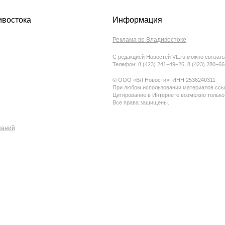
ивостока
Информация
Реклама во Владивостоке
С редакцией Новостей VL.ru можно связать
Телефон: 8 (423) 241−49−26, 8 (423) 280−6
© ООО «ВЛ Новости», ИНН 2536240311
При любом использовании материалов ссыл
Цитирование в Интернете возможно только
Все права защищены.
паний