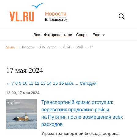
Новости
Владивосток
Все
Фоторепортажи
Спорт
Еще
VL.ru
Новости
Общество
2024
Май
17
17 мая 2024
← 7
8
9
10
11
12
13
14
15
16 мая
…
Сегодня
12:00, 17 мая 2024
Транспортный кризис отступил:
перевозчик продолжил рейсы
на Путятин после возмещения всех
расходов
Угроза транспортной блокады острова