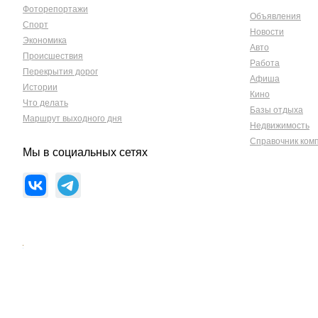
Фоторепортажи
Объявления
Спорт
Новости
Экономика
Авто
Происшествия
Работа
Перекрытия дорог
Афиша
Истории
Кино
Что делать
Базы отдыха
Маршрут выходного дня
Недвижимость
Справочник ком
Мы в социальных сетях