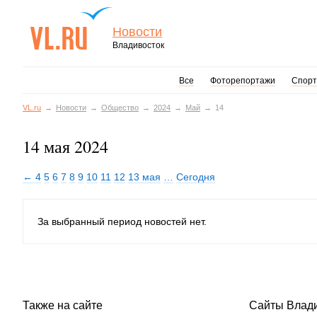
Новости
Владивосток
Все
Фоторепортажи
Спорт
VL.ru
Новости
Общество
2024
Май
14
14 мая 2024
← 4
5
6
7
8
9
10
11
12
13 мая
…
Сегодня
За выбранный период новостей нет.
Также на сайте
Сайты Влад