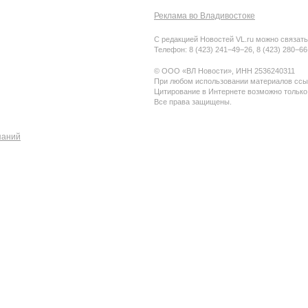
Реклама во Владивостоке
С редакцией Новостей VL.ru можно связать
Телефон: 8 (423) 241−49−26, 8 (423) 280−6
© ООО «ВЛ Новости», ИНН 2536240311
При любом использовании материалов ссыл
Цитирование в Интернете возможно только
Все права защищены.
паний