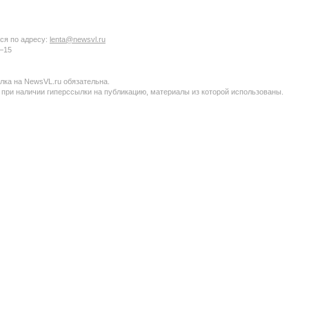
ся по адресу:
lenta@newsvl.ru
6−15
ка на NewsVL.ru обязательна.
 при наличии гиперссылки на публикацию, материалы из которой использованы.