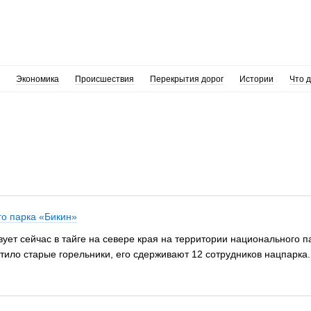
Экономика
Происшествия
Перекрытия дорог
Истории
Что 
го парка «Бикин»
ет сейчас в тайге на севере края на территории национального пар
тило старые горельники, его сдерживают 12 сотрудников нацпарка.