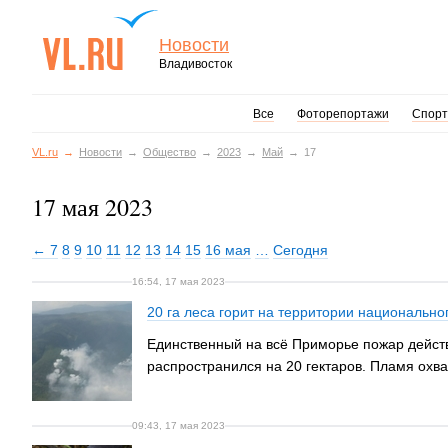
Новости
Владивосток
Все
Фоторепортажи
Спорт
VL.ru
Новости
Общество
2023
Май
17
17 мая 2023
← 7
8
9
10
11
12
13
14
15
16 мая
…
Сегодня
16:54, 17 мая 2023
20 га леса горит на территории национально
Единственный на всё Приморье пожар действу
распространился на 20 гектаров. Пламя охва
09:43, 17 мая 2023