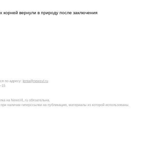
х корней вернули в природу после заключения
ся по адресу:
lenta@newsvl.ru
6−15
ка на NewsVL.ru обязательна.
 при наличии гиперссылки на публикацию, материалы из которой использованы.