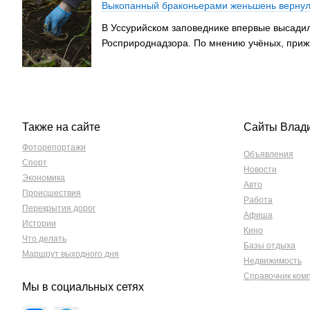
Выкопанный браконьерами женьшень вернул
В Уссурийском заповеднике впервые высадил
Росприроднадзора. По мнению учёных, приж
Также на сайте
Сайты Влад
Фоторепортажи
Объявления
Спорт
Новости
Экономика
Авто
Происшествия
Работа
Перекрытия дорог
Афиша
Истории
Кино
Что делать
Базы отдыха
Маршрут выходного дня
Недвижимость
Справочник ком
Мы в социальных сетях