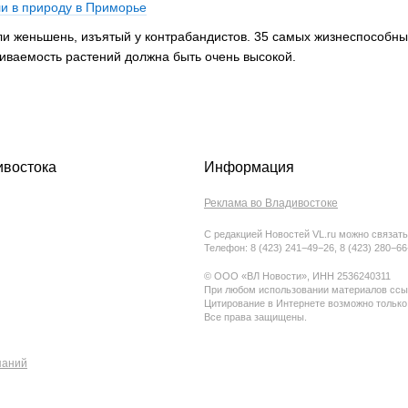
и в природу в Приморье
и женьшень, изъятый у контрабандистов. 35 самых жизнеспособны
иваемость растений должна быть очень высокой.
ивостока
Информация
Реклама во Владивостоке
С редакцией Новостей VL.ru можно связать
Телефон: 8 (423) 241−49−26, 8 (423) 280−6
© ООО «ВЛ Новости», ИНН 2536240311
При любом использовании материалов ссыл
Цитирование в Интернете возможно только
Все права защищены.
паний