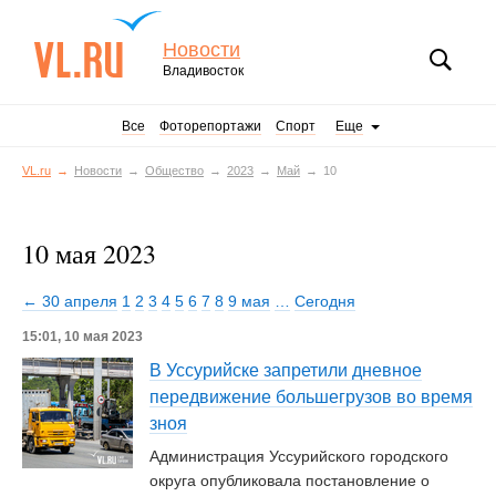
Новости
Владивосток
Все
Фоторепортажи
Спорт
Еще
VL.ru
Новости
Общество
2023
Май
10
10 мая 2023
← 30 апреля
1
2
3
4
5
6
7
8
9 мая
…
Сегодня
15:01, 10 мая 2023
В Уссурийске запретили дневное
передвижение большегрузов во время
зноя
Администрация Уссурийского городского
округа опубликовала постановление о