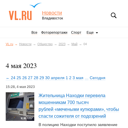
Новости
Владивосток
Все
Фоторепортажи
Спорт
Еще
VL.ru
Новости
Общество
2023
Май
04
4 мая 2023
← 24
25
26
27
28
29
30 апреля
1
2
3 мая
…
Сегодня
15:28, 4 мая 2023
Жительница Находки перевела
мошенникам 700 тысяч
рублей «мечеными купюрами», чтобы
спасти сожителя от подозрений
В полицию Находки поступило заявление