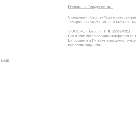
Реклама во Владивостоке
С редакцией Новостей VL.ru можно связать
Телефон: 8 (423) 241−49−26, 8 (423) 280−6
© ООО «ВЛ Новости», ИНН 2536240311
При любом использовании материалов ссыл
Цитирование в Интернете возможно только
Все права защищены.
паний