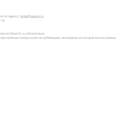
ся по адресу:
lenta@newsvl.ru
6−15
ка на NewsVL.ru обязательна.
 при наличии гиперссылки на публикацию, материалы из которой использованы.