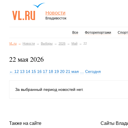
Новости
Владивосток
Все
Фоторепортажи
Спорт
VL.ru
Новости
Выборы
2026
Май
22
22 мая 2026
← 12
13
14
15
16
17
18
19
20
21 мая
…
Сегодня
За выбранный период новостей нет.
Также на сайте
Сайты Влад