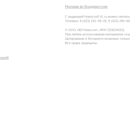
Реклама во Владивостоке
С редакцией Новостей VL.ru можно связать
Телефон: 8 (423) 241−49−26, 8 (423) 280−6
© ООО «ВЛ Новости», ИНН 2536240311
При любом использовании материалов ссыл
Цитирование в Интернете возможно только
Все права защищены.
паний