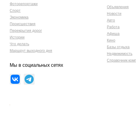
Фоторепортажи
Объявления
Спорт
Новости
Экономика
Авто
Происшествия
Работа
Перекрытия дорог
Афиша
Истории
Кино
Что делать
Базы отдыха
Маршрут выходного дня
Недвижимость
Справочник ком
Мы в социальных сетях