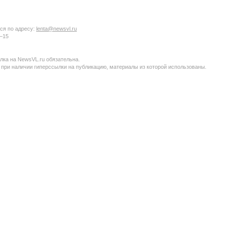
ся по адресу:
lenta@newsvl.ru
6−15
ка на NewsVL.ru обязательна.
 при наличии гиперссылки на публикацию, материалы из которой использованы.