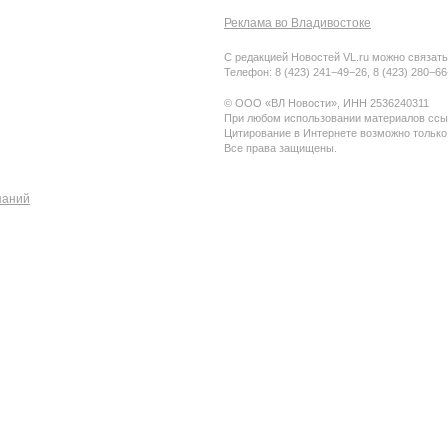
Реклама во Владивостоке
С редакцией Новостей VL.ru можно связать
Телефон: 8 (423) 241−49−26, 8 (423) 280−6
© ООО «ВЛ Новости», ИНН 2536240311
При любом использовании материалов ссыл
Цитирование в Интернете возможно только
Все права защищены.
паний