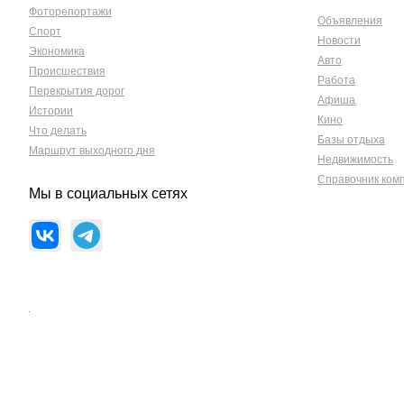
Фоторепортажи
Объявления
Спорт
Новости
Экономика
Авто
Происшествия
Работа
Перекрытия дорог
Афиша
Истории
Кино
Что делать
Базы отдыха
Маршрут выходного дня
Недвижимость
Справочник ком
Мы в социальных сетях