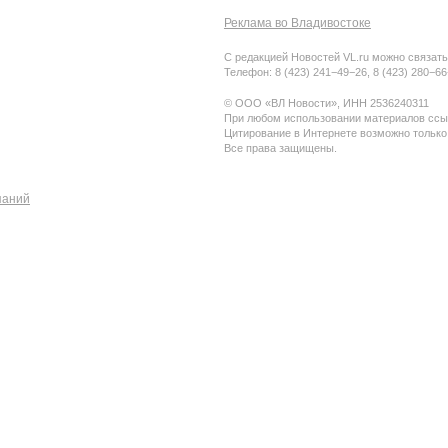
Реклама во Владивостоке
С редакцией Новостей VL.ru можно связать
Телефон: 8 (423) 241−49−26, 8 (423) 280−6
© ООО «ВЛ Новости», ИНН 2536240311
При любом использовании материалов ссыл
Цитирование в Интернете возможно только
Все права защищены.
паний