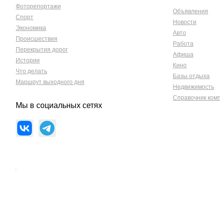
Фоторепортажи
Объявления
Спорт
Новости
Экономика
Авто
Происшествия
Работа
Перекрытия дорог
Афиша
Истории
Кино
Что делать
Базы отдыха
Маршрут выходного дня
Недвижимость
Справочник ком
Мы в социальных сетях