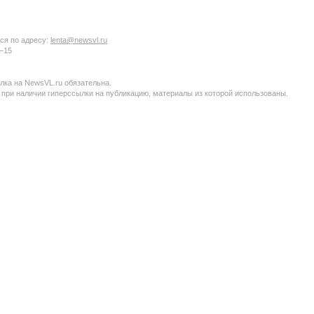
ся по адресу:
lenta@newsvl.ru
6−15
ка на NewsVL.ru обязательна.
 при наличии гиперссылки на публикацию, материалы из которой использованы.