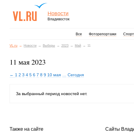
Новости
Владивосток
Все
Фоторепортажи
Спорт
VL.ru
Новости
Выборы
2023
Май
11
11 мая 2023
← 1
2
3
4
5
6
7
8
9
10 мая
…
Сегодня
За выбранный период новостей нет.
Также на сайте
Сайты Влад