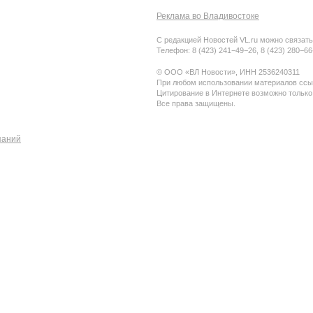
Реклама во Владивостоке
С редакцией Новостей VL.ru можно связать
Телефон: 8 (423) 241−49−26, 8 (423) 280−6
© ООО «ВЛ Новости», ИНН 2536240311
При любом использовании материалов ссыл
Цитирование в Интернете возможно только
Все права защищены.
паний