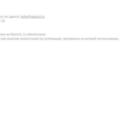
ся по адресу:
lenta@newsvl.ru
6−15
ка на NewsVL.ru обязательна.
 при наличии гиперссылки на публикацию, материалы из которой использованы.