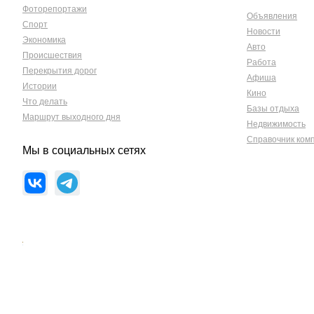
Фоторепортажи
Объявления
Спорт
Новости
Экономика
Авто
Происшествия
Работа
Перекрытия дорог
Афиша
Истории
Кино
Что делать
Базы отдыха
Маршрут выходного дня
Недвижимость
Справочник ком
Мы в социальных сетях