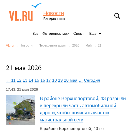
Новости
Владивосток
Все
Фоторепортажи
Спорт
Еще
VL.ru
Новости
Перекрытия дорог
2026
Май
21
21 мая 2026
← 11
12
13
14
15
16
17
18
19
20 мая
…
Сегодня
17:43, 21 мая 2026
В районе Верхнепортовой, 43 разрыли
и перекрыли часть автомобильной
дороги, чтобы починить участок
магистральной сети
В районе Верхнепортовой, 43 во