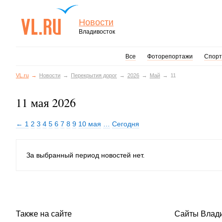
Новости
Владивосток
Все
Фоторепортажи
Спорт
VL.ru
Новости
Перекрытия дорог
2026
Май
11
11 мая 2026
← 1
2
3
4
5
6
7
8
9
10 мая
…
Сегодня
За выбранный период новостей нет.
Также на сайте
Сайты Влад