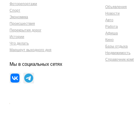
Фоторепортажи
Объявления
Спорт
Новости
Экономика
Авто
Происшествия
Работа
Перекрытия дорог
Афиша
Истории
Кино
Что делать
Базы отдыха
Маршрут выходного дня
Недвижимость
Справочник ком
Мы в социальных сетях