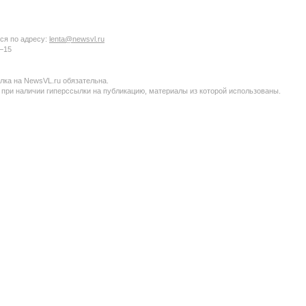
ся по адресу:
lenta@newsvl.ru
6−15
ка на NewsVL.ru обязательна.
 при наличии гиперссылки на публикацию, материалы из которой использованы.