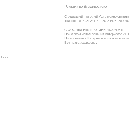
Реклама во Владивостоке
С редакцией Новостей VL.ru можно связать
Телефон: 8 (423) 241−49−26, 8 (423) 280−6
© ООО «ВЛ Новости», ИНН 2536240311
При любом использовании материалов ссыл
Цитирование в Интернете возможно только
Все права защищены.
паний