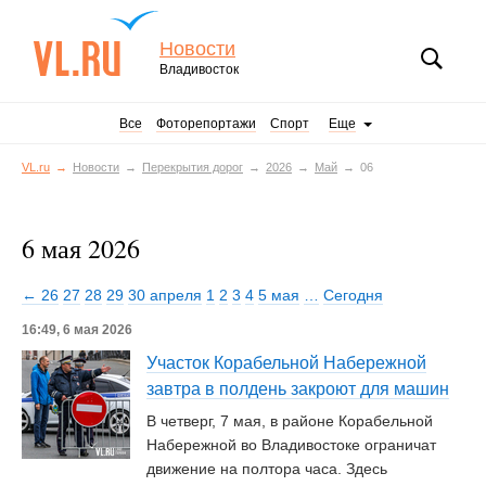
Новости
Владивосток
Все
Фоторепортажи
Спорт
Еще
VL.ru
Новости
Перекрытия дорог
2026
Май
06
6 мая 2026
← 26
27
28
29
30 апреля
1
2
3
4
5 мая
…
Сегодня
16:49, 6 мая 2026
Участок Корабельной Набережной
завтра в полдень закроют для машин
В четверг, 7 мая, в районе Корабельной
Набережной во Владивостоке ограничат
движение на полтора часа. Здесь