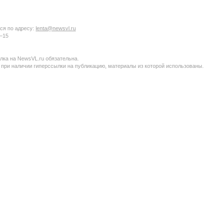
ся по адресу:
lenta@newsvl.ru
6−15
ка на NewsVL.ru обязательна.
 при наличии гиперссылки на публикацию, материалы из которой использованы.