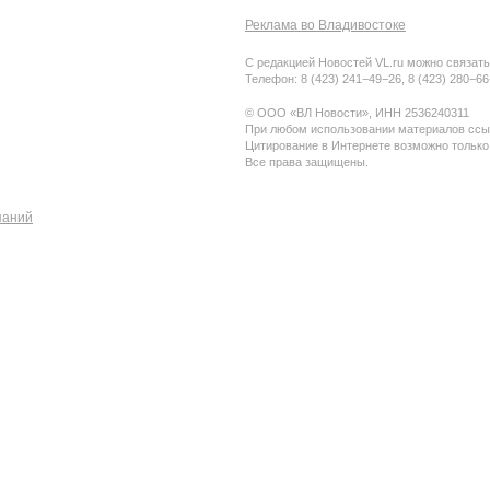
Реклама во Владивостоке
С редакцией Новостей VL.ru можно связать
Телефон: 8 (423) 241−49−26, 8 (423) 280−6
© ООО «ВЛ Новости», ИНН 2536240311
При любом использовании материалов ссыл
Цитирование в Интернете возможно только
Все права защищены.
паний