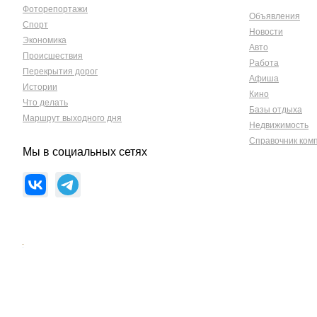
Фоторепортажи
Объявления
Спорт
Новости
Экономика
Авто
Происшествия
Работа
Перекрытия дорог
Афиша
Истории
Кино
Что делать
Базы отдыха
Маршрут выходного дня
Недвижимость
Справочник ком
Мы в социальных сетях