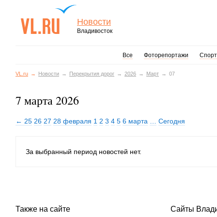
Новости
Владивосток
Все
Фоторепортажи
Спорт
VL.ru
Новости
Перекрытия дорог
2026
Март
07
7 марта 2026
← 25
26
27
28 февраля
1
2
3
4
5
6 марта
…
Сегодня
За выбранный период новостей нет.
Также на сайте
Сайты Влад