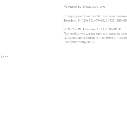
Реклама во Владивостоке
С редакцией Новостей VL.ru можно связать
Телефон: 8 (423) 241−49−26, 8 (423) 280−6
© ООО «ВЛ Новости», ИНН 2536240311
При любом использовании материалов ссыл
Цитирование в Интернете возможно только
Все права защищены.
паний