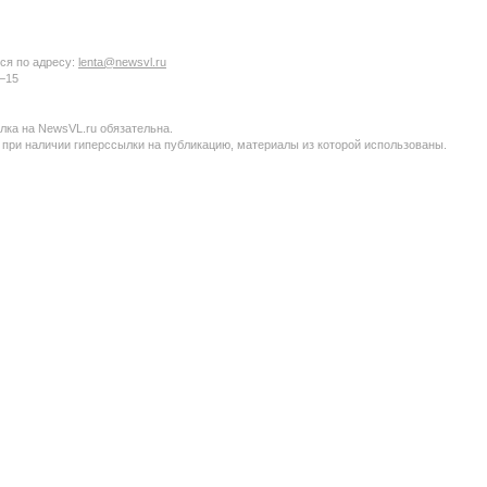
ся по адресу:
lenta@newsvl.ru
6−15
ка на NewsVL.ru обязательна.
 при наличии гиперссылки на публикацию, материалы из которой использованы.