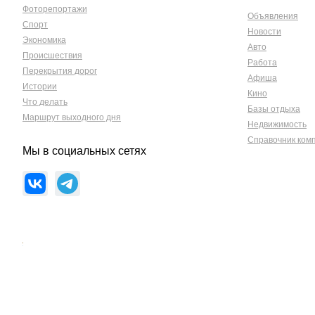
Фоторепортажи
Объявления
Спорт
Новости
Экономика
Авто
Происшествия
Работа
Перекрытия дорог
Афиша
Истории
Кино
Что делать
Базы отдыха
Маршрут выходного дня
Недвижимость
Справочник ком
Мы в социальных сетях