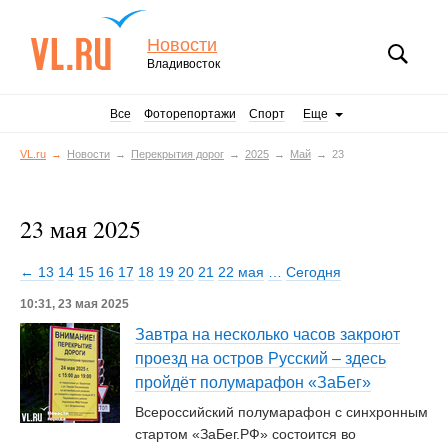
Новости
Владивосток
Все
Фоторепортажи
Спорт
Еще
VL.ru
Новости
Перекрытия дорог
2025
Май
23
23 мая 2025
← 13
14
15
16
17
18
19
20
21
22 мая
…
Сегодня
10:31, 23 мая 2025
Завтра на несколько часов закроют
проезд на остров Русский – здесь
пройдёт полумарафон «ЗаБег»
Всероссийский полумарафон с синхронным
стартом «ЗаБег.РФ» состоится во