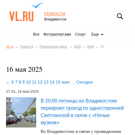
Новости
Владивосток
Все
Фоторепортажи
Спорт
Еще
VL.ru
Новости
Перекрытия дорог
2025
Май
16
16 мая 2025
← 6
7
8
9
10
11
12
13
14
15 мая
…
Сегодня
17:41, 16 мая 2025
В 20:00 пятницы во Владивостоке
перекроют проезд по односторонней
Светланской в связи с «Ночью
музеев»
Во Владивостоке в связи с проведением