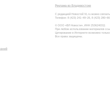
Реклама во Владивостоке
С редакцией Новостей VL.ru можно связать
Телефон: 8 (423) 241−49−26, 8 (423) 280−6
© ООО «ВЛ Новости», ИНН 2536240311
При любом использовании материалов ссыл
Цитирование в Интернете возможно только
Все права защищены.
паний