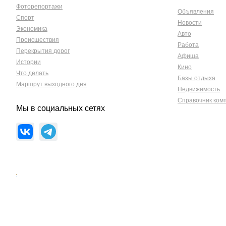
Фоторепортажи
Объявления
Спорт
Новости
Экономика
Авто
Происшествия
Работа
Перекрытия дорог
Афиша
Истории
Кино
Что делать
Базы отдыха
Маршрут выходного дня
Недвижимость
Справочник ком
Мы в социальных сетях