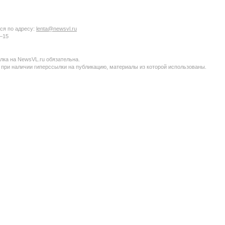
ся по адресу:
lenta@newsvl.ru
6−15
ка на NewsVL.ru обязательна.
 при наличии гиперссылки на публикацию, материалы из которой использованы.