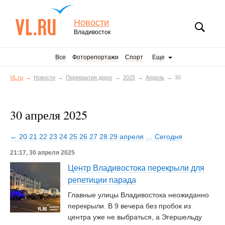
Новости
Владивосток
Все
Фоторепортажи
Спорт
Еще
VL.ru
Новости
Перекрытия дорог
2025
Апрель
30
30 апреля 2025
← 20
21
22
23
24
25
26
27
28
29 апреля
…
Сегодня
21:17, 30 апреля 2025
Центр Владивостока перекрыли для
репетиции парада
Главные улицы Владивостока неожиданно
перекрыли. В 9 вечера без пробок из
центра уже не выбраться, а Эгершельду