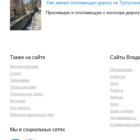
Уже завтра сползающую дорогу на Тунгусск
Просевшую и сползающую с косогора дорогу в
Также на сайте
Сайты Влад
Фоторепортажи
Объявления
Спорт
Новости
Экономика
Авто
Происшествия
Работа
Перекрытия дорог
Афиша
Истории
Кино
Что делать
Базы отдыха
Маршрут выходного дня
Недвижимость
Справочник ком
Мы в социальных сетях