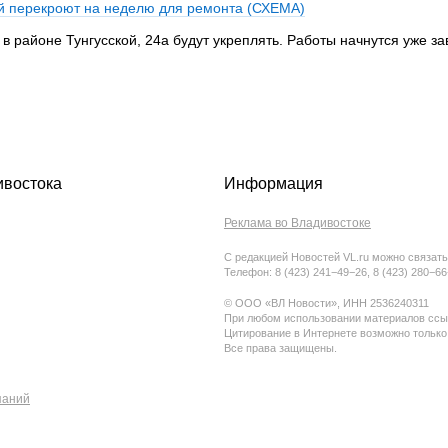
ой перекроют на неделю для ремонта (СХЕМА)
 районе Тунгусской, 24а будут укреплять. Работы начнутся уже за
ивостока
Информация
Реклама во Владивостоке
С редакцией Новостей VL.ru можно связать
Телефон: 8 (423) 241−49−26, 8 (423) 280−6
© ООО «ВЛ Новости», ИНН 2536240311
При любом использовании материалов ссыл
Цитирование в Интернете возможно только
Все права защищены.
паний