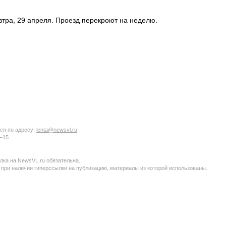
втра, 29 апреля. Проезд перекроют на неделю.
ся по адресу:
lenta@newsvl.ru
6−15
ка на NewsVL.ru обязательна.
 при наличии гиперссылки на публикацию, материалы из которой использованы.