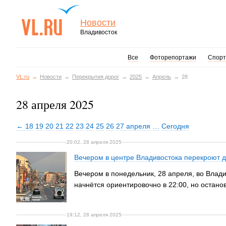
Новости
Владивосток
Все
Фоторепортажи
Спорт
VL.ru
Новости
Перекрытия дорог
2025
Апрель
28
28 апреля 2025
← 18
19
20
21
22
23
24
25
26
27 апреля
…
Сегодня
20:02, 28 апреля 2025
Вечером в центре Владивостока перекроют 
Вечером в понедельник, 28 апреля, во Влад
начнётся ориентировочно в 22:00, но остано
19:12, 28 апреля 2025