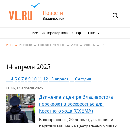
Новости
Владивосток
Все
Фоторепортажи
Спорт
Еще
VL.ru
Новости
Перекрытия дорог
2025
Апрель
14
14 апреля 2025
← 4
5
6
7
8
9
10
11
12
13 апреля
…
Сегодня
11:06, 14 апреля 2025
Движение в центре Владивостока
перекроют в воскресенье для
Крестного хода (СХЕМА)
В воскресенье, 20 апреля, движение и
парковку машин на центральных улицах