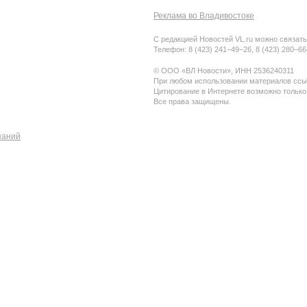
Реклама во Владивостоке
С редакцией Новостей VL.ru можно связать
Телефон: 8 (423) 241−49−26, 8 (423) 280−6
© ООО «ВЛ Новости», ИНН 2536240311
При любом использовании материалов ссыл
Цитирование в Интернете возможно только
Все права защищены.
паний