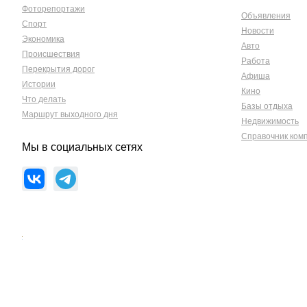
Фоторепортажи
Объявления
Спорт
Новости
Экономика
Авто
Происшествия
Работа
Перекрытия дорог
Афиша
Истории
Кино
Что делать
Базы отдыха
Маршрут выходного дня
Недвижимость
Справочник ком
Мы в социальных сетях