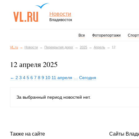
Новости
Владивосток
Все
Фоторепортажи
Спорт
VL.ru
Новости
Перекрытия дорог
2025
Апрель
12
12 апреля 2025
← 2
3
4
5
6
7
8
9
10
11 апреля
…
Сегодня
За выбранный период новостей нет.
Также на сайте
Сайты Влад