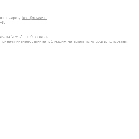
ся по адресу:
lenta@newsvl.ru
6−15
ка на NewsVL.ru обязательна.
 при наличии гиперссылки на публикацию, материалы из которой использованы.