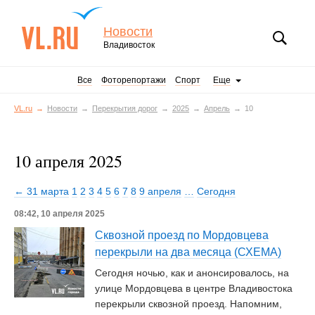
Новости
Владивосток
Все
Фоторепортажи
Спорт
Еще
VL.ru
Новости
Перекрытия дорог
2025
Апрель
10
10 апреля 2025
← 31 марта
1
2
3
4
5
6
7
8
9 апреля
…
Сегодня
08:42, 10 апреля 2025
Сквозной проезд по Мордовцева
перекрыли на два месяца (СХЕМА)
Сегодня ночью, как и анонсировалось, на
улице Мордовцева в центре Владивостока
перекрыли сквозной проезд. Напомним,