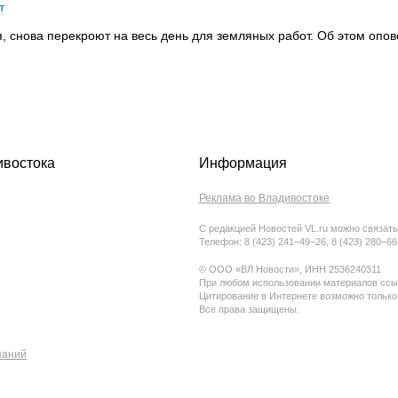
т
ля, снова перекроют на весь день для земляных работ. Об этом опо
ивостока
Информация
Реклама во Владивостоке
С редакцией Новостей VL.ru можно связать
Телефон: 8 (423) 241−49−26, 8 (423) 280−6
© ООО «ВЛ Новости», ИНН 2536240311
При любом использовании материалов ссыл
Цитирование в Интернете возможно только
Все права защищены.
паний