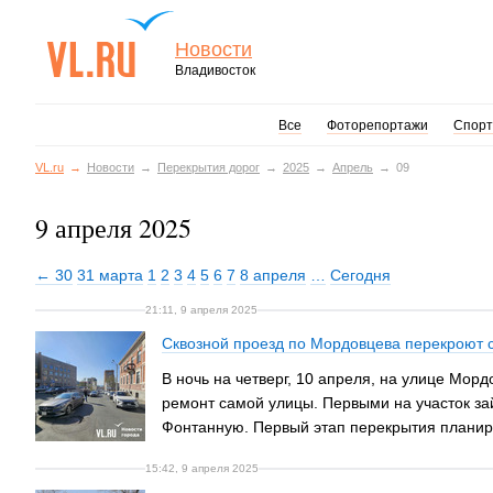
Новости
Владивосток
Все
Фоторепортажи
Спорт
VL.ru
Новости
Перекрытия дорог
2025
Апрель
09
9 апреля 2025
← 30
31 марта
1
2
3
4
5
6
7
8 апреля
…
Сегодня
21:11, 9 апреля 2025
Сквозной проезд по Мордовцева перекроют 
В ночь на четверг, 10 апреля, на улице Мор
ремонт самой улицы. Первыми на участок зай
Фонтанную. Первый этап перекрытия планиров
15:42, 9 апреля 2025