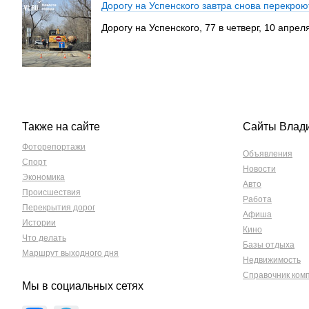
Дорогу на Успенского завтра снова перекрою
Дорогу на Успенского, 77 в четверг, 10 апре
Также на сайте
Сайты Влад
Фоторепортажи
Объявления
Спорт
Новости
Экономика
Авто
Происшествия
Работа
Перекрытия дорог
Афиша
Истории
Кино
Что делать
Базы отдыха
Маршрут выходного дня
Недвижимость
Справочник ком
Мы в социальных сетях