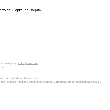
вестила «Горканализация».
ся по адресу:
lenta@newsvl.ru
6−15
ка на NewsVL.ru обязательна.
 при наличии гиперссылки на публикацию, материалы из которой использованы.