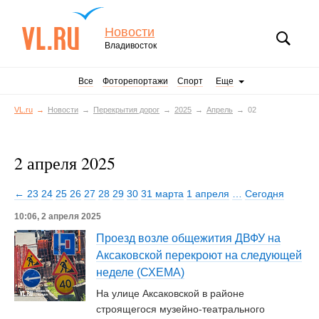
Новости
Владивосток
Все
Фоторепортажи
Спорт
Еще
VL.ru
Новости
Перекрытия дорог
2025
Апрель
02
2 апреля 2025
← 23
24
25
26
27
28
29
30
31 марта
1 апреля
…
Сегодня
10:06, 2 апреля 2025
Проезд возле общежития ДВФУ на
Аксаковской перекроют на следующей
неделе (СХЕМА)
На улице Аксаковской в районе
строящегося музейно-театрального